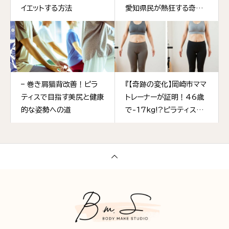
イエットする方法
愛知県民が熱狂する奇跡
のダイエット法とは
– 巻き肩猫背改善！ピラ
『【奇跡の変化】岡崎市ママ
ティスで目指す美尻と健康
トレーナーが証明！46歳
的な姿勢への道
で-17kg!?ピラティスで
叶えた本気ダイエット記
録』